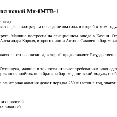
нил новый Ми-8МТВ-1
 назад
т парк авиаотряда за последние два года, и второй в этом году.
круга. Машина построена на авиационном заводе в Казани. Отт
а Александра Короля, второго пилота Антона Саковец и бортмех
овиях льготного лизинга, который предоставляет Государственн
Остапчука, машина в точности отвечает требованиям законода
дальность полётов, но и брать на борт медицинский модуль, не
санитарная авиация делает порядка 250 вылетов в год, эвакуир
них новостей
их новостей