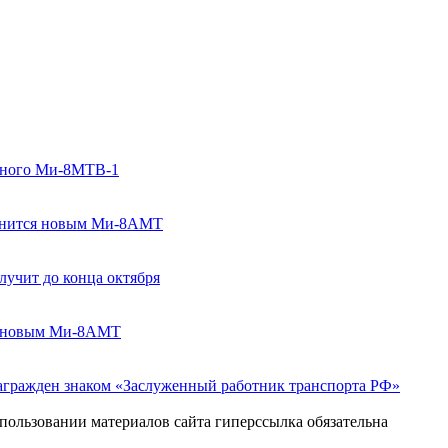
одного Ми-8МТВ-1
олнится новым Ми-8АМТ
лучит до конца октября
ся новым Ми-8АМТ
агражден знаком «Заслуженный работник транспорта РФ»
пользовании материалов сайта гиперссылка обязательна