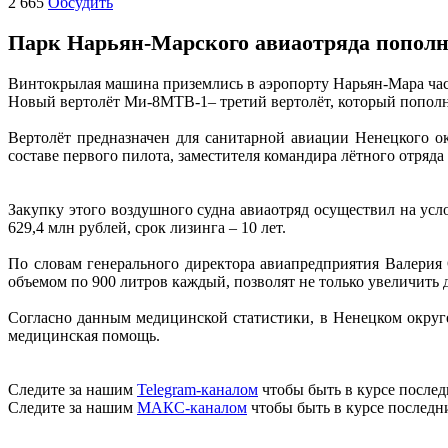
2 665
Обсудить
Парк Нарьян-Марского авиаотряда попол
Винтокрылая машина приземлись в аэропорту Нарьян-Мара час
Новый вертолёт Ми-8МТВ-1– третий вертолёт, который пополняе
Вертолёт предназначен для санитарной авиации Ненецкого о
составе первого пилота, заместителя командира лётного отряд
Закупку этого воздушного судна авиаотряд осуществил на усл
629,4 млн рублей, срок лизинга – 10 лет.
По словам генерального директора авиапредприятия Валерия 
объемом по 900 литров каждый, позволят не только увеличить 
Согласно данным медицинской статистики, в Ненецком округе 
медицинская помощь.
Следите за нашим
Telegram-каналом
чтобы быть в курсе послед
Следите за нашим
МАКС-каналом
чтобы быть в курсе последн