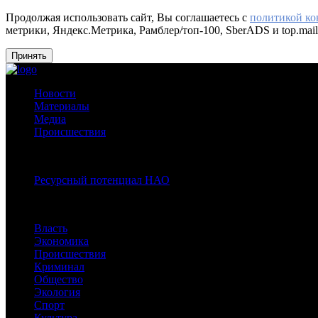
Продолжая использовать сайт, Вы соглашаетесь с
политикой к
метрики, Яндекс.Метрика, Рамблер/топ-100, SberADS и top.mail
Принять
Новости
Материалы
Медиа
Происшествия
Спецпроекты:
Ресурсный потенциал НАО
Рубрики
Власть
Экономика
Происшествия
Криминал
Общество
Экология
Спорт
Культура