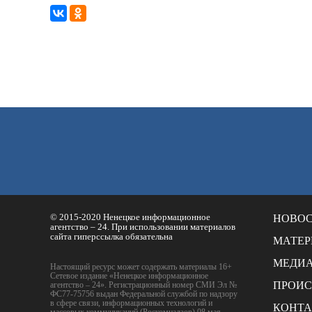
© 2015-2020 Ненецкое информационное
НОВО
агентство – 24. При использовании материалов
сайта гиперссылка обязательна
МАТЕ
МЕДИ
Настоящий ресурс может содержать материалы 16+
Сетевое издание «Ненецкое информационное
ПРОИ
агентство – 24». Регистрационный номер СМИ Эл №
ФС77-75756 выдан Федеральной службой по надзору
в сфере связи, информационных технологий и
КОНТ
массовых коммуникаций (Роскомнадзор) 08 мая