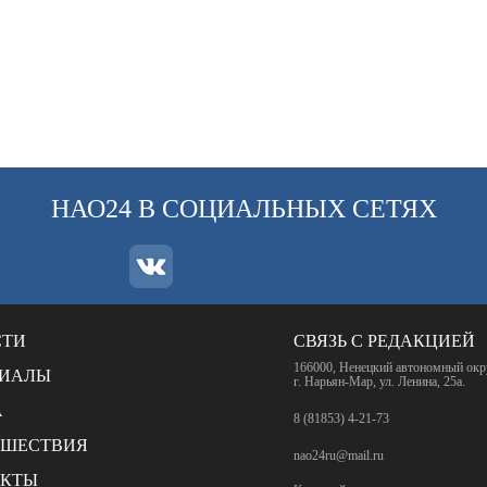
НАО24 В СОЦИАЛЬНЫХ СЕТЯХ
СТИ
СВЯЗЬ С РЕДАКЦИЕЙ
166000, Ненецкий автономный окр
РИАЛЫ
г. Нарьян-Мар, ул. Ленина, 25а.
А
8 (81853) 4-21-73
СШЕСТВИЯ
nao24ru@mail.ru
АКТЫ