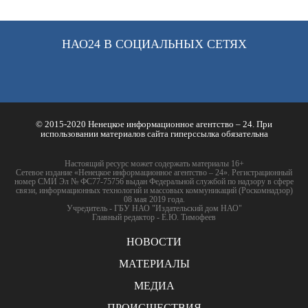
НАО24 В СОЦИАЛЬНЫХ СЕТЯХ
© 2015-2020 Ненецкое информационное агентство – 24. При
использовании материалов сайта гиперссылка обязательна
Настоящий ресурс может содержать материалы 16+
Сетевое издание «Ненецкое информационное агентство – 24». Регистрационный
номер СМИ Эл № ФС77-75756 выдан Федеральной службой по надзору в сфере
связи, информационных технологий и массовых коммуникаций (Роскомнадзор)
08 мая 2019 года.
Учредитель - ГБУ НАО "Издательский дом НАО"
Главный редактор - Е.Ю. Тимофеев
НОВОСТИ
МАТЕРИАЛЫ
МЕДИА
ПРОИСШЕСТВИЯ