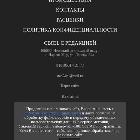
КОНТАКТЫ
РАСЦЕНКИ
ПОЛИТИКА КОНФИДЕНЦИАЛЬНОСТИ
СВЯЗЬ С РЕДАКЦИЕЙ
166000, Ненецкий автономный округ,
г. Нарьян-Мар, ул. Ленина, 25а.
8 (81853) 4-21-73
nao24ru@mail.ru
Карта сайта
RSS-лента
ПО ВОПРОСАМ РЕКЛАМЫ
Продолжая использовать сайт, Вы соглашаетесь с
политикой конфиденциальности
и даёте согласие на
8 (81853) 4-63-61
обработку файлов cookie и передачу обезличенных
пользовательских данных в сервис-метрики,
nao24ru@mail.ru
Яндекс.Метрика, Рамблер/топ-100, SberADS и top.mail.ru.
info@nao24.ru
Если Вы не хотите, чтобы ваши данные обрабатывались,
покиньте сайт.