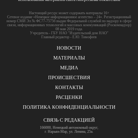
Настоящий ресурс может содержать материалы 16+
Сетевое издание «Ненецкое информационное агентство – 24». Регистрационный
номер СМИ Эл № ФС77-75756 выдан Федеральной службой по надзору в сфере
связи, информационных технологий и массовых коммуникаций (Роскомнадзор)
08 мая 2019 года.
Учредитель - ГБУ НАО "Издательский дом НАО"
Главный редактор - Е.Ю. Тимофеев
НОВОСТИ
МАТЕРИАЛЫ
МЕДИА
ПРОИСШЕСТВИЯ
КОНТАКТЫ
РАСЦЕНКИ
ПОЛИТИКА КОНФИДЕНЦИАЛЬНОСТИ
СВЯЗЬ С РЕДАКЦИЕЙ
166000, Ненецкий автономный округ,
г. Нарьян-Мар, ул. Ленина, 25а.