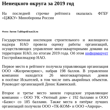
Ненецкого округа за 2019 год
На последней строчке рейтинга оказалась ФГБУ
«ЦЖКУ» Минобороны России
Фото: Антон Тайбарей/nao24.ru
Государственная инспекция строительного и жилищного
надзора НАО провела оценку работы организаций,
осуществляющих управление многоквартирными домами на
территории НАО, по итогам 2019 года. Об этом
информирует
Госстройжилнадзор НАО.
Первое место в рейтинге получила управляющая организация
ООО «Жилремсервис», набрав 198 баллов. В управлении
компании находится 26 многоквартирных домов
в посёлке Искателей, в том числе пять аварийных объектов.
Руководит организацией Денис Каменский.
Второе и третье место заняли городские управляющие
компании – ООО УК «Уютный дом» с 192 баллами и ООО
«Базис» со 185 баллами. Также места в пятёрке лучших
организаций получили ООО «ТК-КОМ» и ООО «Аврора».