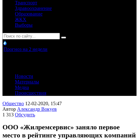
Транспорт
Здравоохранение
Образование
ЖКХ
Выборы
Прогноз на 2 недели
Новости
Материалы
Медиа
Происшествия
Общество
12-02-2020, 15:47
Автор
Александр Вокуев
1 313
Обсудить
ООО «Жилремсервис» заняло первое
место в рейтинге управляющих компаний