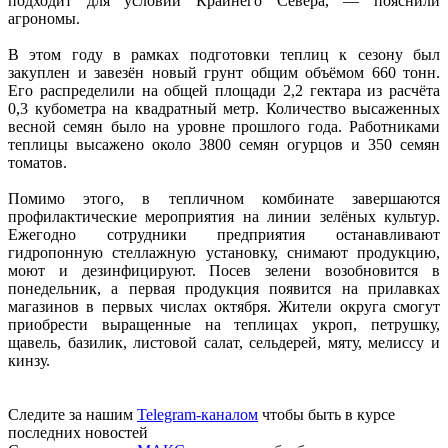
подходит для условий Крайнего Севера, — пояснили
агрономы.
В этом году в рамках подготовки теплиц к сезону был
закуплен и завезён новый грунт общим объёмом 660 тонн.
Его распределили на общей площади 2,2 гектара из расчёта
0,3 кубометра на квадратный метр. Количество высаженных
весной семян было на уровне прошлого года. Работниками
теплицы высажено около 3800 семян огурцов и 350 семян
томатов.
Помимо этого, в тепличном комбинате завершаются
профилактические мероприятия на линии зелёных культур.
Ежегодно сотрудники предприятия останавливают
гидропонную стеллажную установку, снимают продукцию,
моют и дезинфицируют. Посев зелени возобновится в
понедельник, а первая продукция появится на прилавках
магазинов в первых числах октября. Жители округа смогут
приобрести выращенные на теплицах укроп, петрушку,
щавель, базилик, листовой салат, сельдерей, мяту, мелиссу и
кинзу.
Следите за нашим
Telegram-каналом
чтобы быть в курсе
последних новостей