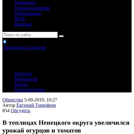
Транспорт
Здравоохранение
Образование
ЖКХ
Выборы
Прогноз на 2 недели
Новости
Материалы
Медиа
Происшествия
Общество
5-09-2019, 10:27
Автор
Евгений Тимофеев
854
Обсудить
В теплицах Ненецкого округа увеличился
урожай огурцов и томатов