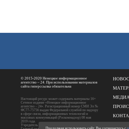
© 2015-2020 Ненецкое информационное
НОВО
агентство – 24. При использовании материалов
сайта гиперссылка обязательна
МАТЕ
МЕДИ
Настоящий ресурс может содержать материалы 16+
Сетевое издание «Ненецкое информационное
ПРОИ
агентство – 24». Регистрационный номер СМИ Эл №
ФС77-75756 выдан Федеральной службой по надзору
в сфере связи, информационных технологий и
КОНТ
массовых коммуникаций (Роскомнадзор) 08 мая
2019 года.
РАСЦЕ
Учредитель - ГБУ НАО "Издательский дом НАО"
Продолжая использовать сайт, Вы соглашаетесь с
п
Главный редактор - Е.Ю. Тимофеев