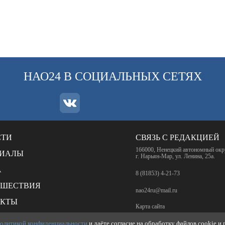
НАО24 В СОЦИАЛЬНЫХ СЕТЯХ
СТИ
СВЯЗЬ С РЕДАКЦИЕЙ
166000, Ненецкий автономный окр
РИАЛЫ
г. Нарьян-Мар, ул. Ленина, 25а.
А
8 (81853) 4-21-73
СШЕСТВИЯ
nao24ru@mail.ru
АКТЫ
Карта сайта
НКИ
олитикой конфиденциальности
и даёте согласие на обработку файлов cookie и
RSS-лента