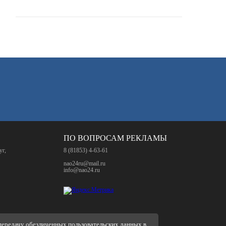
ПО ВОПРОСАМ РЕКЛАМЫ
уг,
8 (81853) 4-63-61
nao24ru@mail.ru
info@nao24.ru
 передачу обезличенных пользовательских данных в