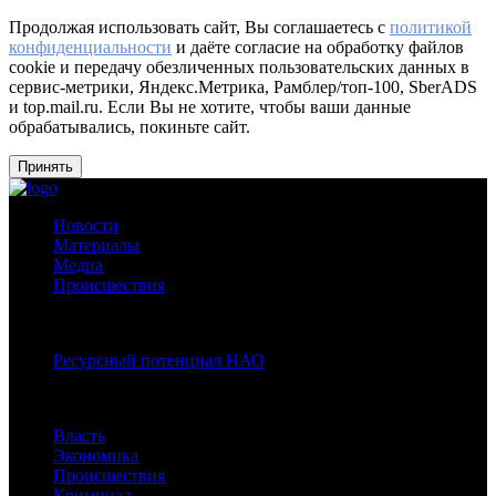
Продолжая использовать сайт, Вы соглашаетесь с
политикой
конфиденциальности
и даёте согласие на обработку файлов
cookie и передачу обезличенных пользовательских данных в
сервис-метрики, Яндекс.Метрика, Рамблер/топ-100, SberADS
и top.mail.ru. Если Вы не хотите, чтобы ваши данные
обрабатывались, покиньте сайт.
Принять
Новости
Материалы
Медиа
Происшествия
Спецпроекты:
Ресурсный потенциал НАО
Рубрики
Власть
Экономика
Происшествия
Криминал