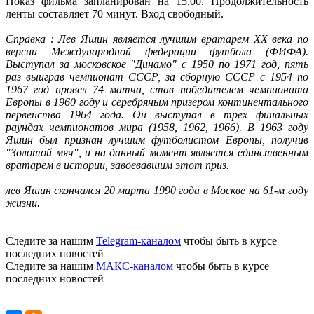
Показ фильма запланирован на 15.00. Продолжительность
ленты составляет 70 минут. Вход свободный.
Справка : Лев Яшин является лучшим вратарем XX века по
версии Международной федерации футбола (ФИФА).
Выступал за московское "Динамо" с 1950 по 1971 год, пять
раз выиграв чемпионат СССР, за сборную СССР с 1954 по
1967 год провел 74 матча, став победителем чемпионата
Европы в 1960 году и серебряным призером континентального
первенства 1964 года. Он выступал в трех финальных
раундах чемпионатов мира (1958, 1962, 1966). В 1963 году
Яшин был признан лучшим футболистом Европы, получив
"Золотой мяч", и на данный момент является единственным
вратарем в истории, завоевавшим этот приз.
лев Яшин скончался 20 марта 1990 года в Москве на 61-м году
жизни.
Следите за нашим
Telegram-каналом
чтобы быть в курсе
последних новостей
Следите за нашим
МАКС-каналом
чтобы быть в курсе
последних новостей