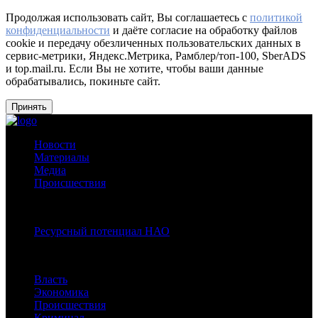
Продолжая использовать сайт, Вы соглашаетесь с
политикой
конфиденциальности
и даёте согласие на обработку файлов
cookie и передачу обезличенных пользовательских данных в
сервис-метрики, Яндекс.Метрика, Рамблер/топ-100, SberADS
и top.mail.ru. Если Вы не хотите, чтобы ваши данные
обрабатывались, покиньте сайт.
Принять
Новости
Материалы
Медиа
Происшествия
Спецпроекты:
Ресурсный потенциал НАО
Рубрики
Власть
Экономика
Происшествия
Криминал