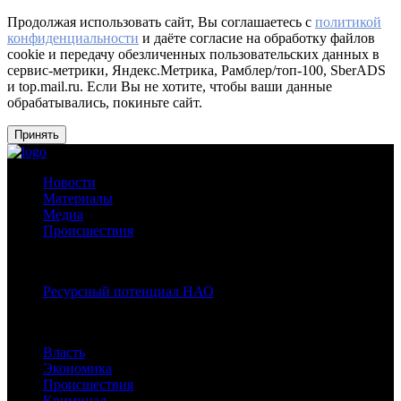
Продолжая использовать сайт, Вы соглашаетесь с
политикой
конфиденциальности
и даёте согласие на обработку файлов
cookie и передачу обезличенных пользовательских данных в
сервис-метрики, Яндекс.Метрика, Рамблер/топ-100, SberADS
и top.mail.ru. Если Вы не хотите, чтобы ваши данные
обрабатывались, покиньте сайт.
Принять
Новости
Материалы
Медиа
Происшествия
Спецпроекты:
Ресурсный потенциал НАО
Рубрики
Власть
Экономика
Происшествия
Криминал