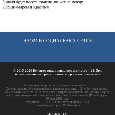
5 июля будет восстановлено движение между
Нарьян-Маром и Красным
НАО24 В СОЦИАЛЬНЫХ СЕТЯХ
© 2015-2020 Ненецкое информационное агентство – 24. При
использовании материалов сайта гиперссылка обязательна
Настоящий ресурс может содержать материалы 16+
Сетевое издание «Ненецкое информационное агентство – 24». Регистрационный
номер СМИ Эл № ФС77-75756 выдан Федеральной службой по надзору в сфере
связи, информационных технологий и массовых коммуникаций (Роскомнадзор)
08 мая 2019 года.
Учредитель - ГБУ НАО "Издательский дом НАО"
Главный редактор - Е.Ю. Тимофеев
НОВОСТИ