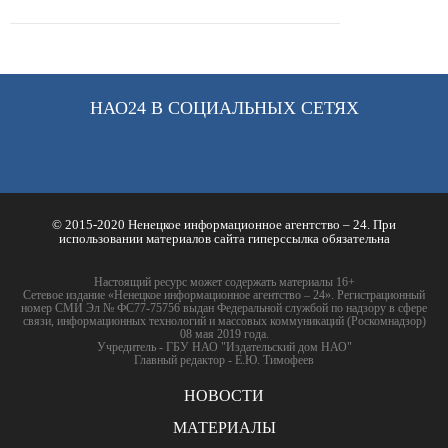
НАО24 В СОЦИАЛЬНЫХ СЕТЯХ
© 2015-2020 Ненецкое информационное агентство – 24. При
использовании материалов сайта гиперссылка обязательна
Настоящий ресурс может содержать материалы 16+
Сетевое издание «Ненецкое информационное агентство – 24». Регистрационный
номер СМИ Эл № ФС77-75756 выдан Федеральной службой по надзору в сфере
связи, информационных технологий и массовых коммуникаций (Роскомнадзор)
08 мая 2019 года.
Учредитель - ГБУ НАО "Издательский дом НАО"
Главный редактор - Е.Ю. Тимофеев
НОВОСТИ
МАТЕРИАЛЫ