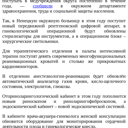
поступать в медучреждения округа постепенно в течение
года, —
сообщили
в окружном департаменте
здравоохранения, труда и социальной защиты населения.
Так, в Ненецкую окружную больницу в этом году поступит
новый передвижной рентгеновский цифровой аппарат, в
гинекологической операционной будут обновлены
стерилизаторы для инструментов, а в операционном блоке –
хирургические светильники.
Для терапевтического отделения в палаты интенсивной
терапии поступят девять современных многофункциональных
реанимационных кроватей и столько же прикроватных
кардиомониторов.
В отделении анестезиологии-реанимации будет обновлён
автоматический анализатор газов крови, кисло-щелочного
состояния, электролитов, глюкозы.
Оториноларингологический кабинет в этом году пополнится
новым риноскопом и риноларингофиброскопом, а
эндоскопический кабинет – новой эндоскопической системой.
В кабинете врача-акушера-гинеколога женской консультации
обновится оборудование для мониторирования сердечной
деятельности плода и гинекологическое кресло.