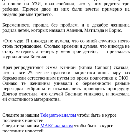
и пошли на УЗИ, врач сообщил, что у них родится три
ребенка. Причем двое из них были зачаты примерно на
неделю раньше третьего.
Беременность прошла без проблем, и в декабре женщина
родила детей, которых назвали Амелия, Матильда и Борис.
«Это чудо. Я никогда не думала, что со мной случится нечто
столь потрясающее. Столько времени я думала, что никогда не
стану матерью, а теперь у меня трое детей», — призналась
журналистам Биениас.
Врач-репродуктолог Эмма Кэннон (Emma Cannon) сказала,
что за все 25 лет ее практики пациентки лишь пару раз
беременели естественным путем во время подготовки к ЭКО.
Однако те женщины узнавали о беременности раньше
пересадки эмбриона и отказывались проводить процедуру.
Доктор отметила, что случай Биениас уникален, и пожелала
ей счастливого материнства.
Следите за нашим
Telegram-каналом
чтобы быть в курсе
последних новостей
Следите за нашим
МАКС-каналом
чтобы быть в курсе
последних новостей