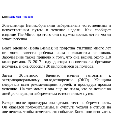
Кадр:
Daily Mail / YouTube
Жительница Великобритании забеременела естественным и
искусственным путем в течение недели. Как сообщает
издание The Mirror, до этого они с мужем восемь лет не могли
зачать ребенка.
Беата Биениас (Beata Bienias) из графства Уилтшир много лет
не могла завести ребенка из-за поликистоза яичников.
Заболевание также привело к тому, что она весила около 110
килограммов. В 2017 году доктора посоветовали британке
похудеть, и она сбросила 30 килограммов за полгода.
Затем 36-летнюю Биениас начали готовить к
экстракорпоральному оплодотворению (ЭКО). Женщина
следовала всем рекомендациям врачей, и процедура прошла
успешно. На тот момент она еще не знала, что за несколько
дней до операции забеременела естественным путем.
Вскоре после процедуры она сделала тест на беременность.
Он оказался положительным, и супруги уехали в отпуск на
две недели, чтобы отметить это событие. Когда они вернулись