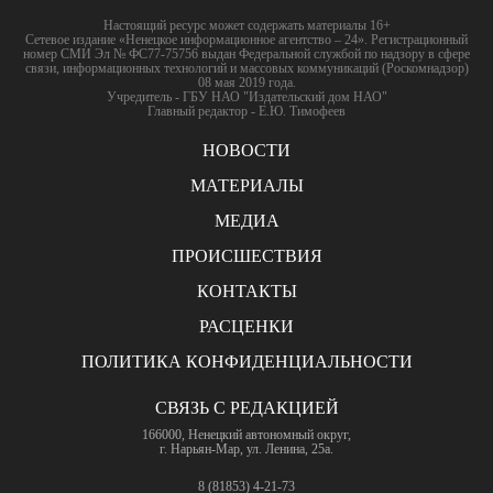
Настоящий ресурс может содержать материалы 16+
Сетевое издание «Ненецкое информационное агентство – 24». Регистрационный
номер СМИ Эл № ФС77-75756 выдан Федеральной службой по надзору в сфере
связи, информационных технологий и массовых коммуникаций (Роскомнадзор)
08 мая 2019 года.
Учредитель - ГБУ НАО "Издательский дом НАО"
Главный редактор - Е.Ю. Тимофеев
НОВОСТИ
МАТЕРИАЛЫ
МЕДИА
ПРОИСШЕСТВИЯ
КОНТАКТЫ
РАСЦЕНКИ
ПОЛИТИКА КОНФИДЕНЦИАЛЬНОСТИ
СВЯЗЬ С РЕДАКЦИЕЙ
166000, Ненецкий автономный округ,
г. Нарьян-Мар, ул. Ленина, 25а.
8 (81853) 4-21-73