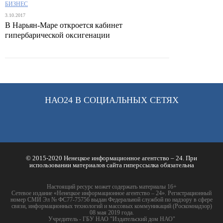
БИЗНЕС
3.10.2017
В Нарьян-Маре откроется кабинет
гипербарической оксигенации
НАО24 В СОЦИАЛЬНЫХ СЕТЯХ
© 2015-2020 Ненецкое информационное агентство – 24. При
использовании материалов сайта гиперссылка обязательна
Настоящий ресурс может содержать материалы 16+
Сетевое издание «Ненецкое информационное агентство – 24». Регистрационный
номер СМИ Эл № ФС77-75756 выдан Федеральной службой по надзору в сфере
связи, информационных технологий и массовых коммуникаций (Роскомнадзор)
08 мая 2019 года.
Учредитель - ГБУ НАО "Издательский дом НАО"