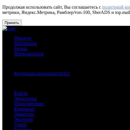
Продолжая использовать сайт, Вы соглашаетесь с
политикой к
метрики, Яндекс.Метрика, Рамблер/топ-100, SberADS и top.mail
Принять
Новости
Материалы
Медиа
Происшествия
Спецпроекты:
Ресурсный потенциал НАО
Рубрики
Власть
Экономика
Происшествия
Криминал
Общество
Экология
Спорт
Культура