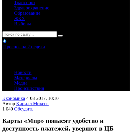
Транспорт
Здравоохранение
Образование
ЖКХ
Выборы
Прогноз на 2 недели
Новости
Материалы
Медиа
Происшествия
Экономика
4-08-2017, 10:10
Автор
Кирилл Михеев
1 040
Обсудить
Карты «Мир» повысят удобство и
доступность платежей, уверяют в ЦБ