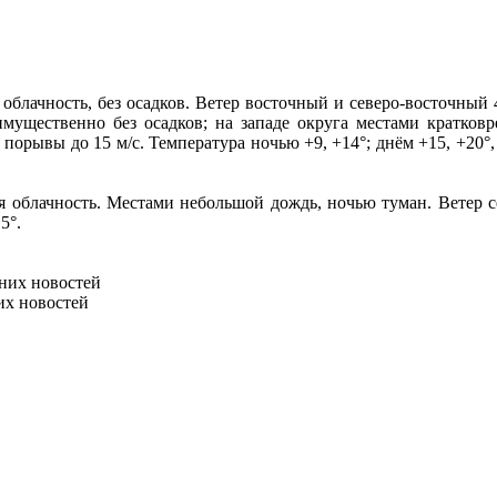
блачность, без осадков. Ветер восточный и северо-восточный 4
еимущественно без осадков; на западе округа местами кратков
орывы до 15 м/с. Температура ночью +9, +14°; днём +15, +20°, 
я облачность. Местами небольшой дождь, ночью туман. Ветер с
5°.
них новостей
их новостей