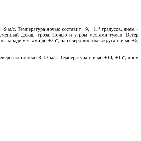
–9 м/c. Температура ночью составит +9, +11° градусов, днём –
ременный дождь, гроза. Ночью и утром местами туман. Ветер
на западе местами до +25°; на северо-востоке округа ночью +6,
еверо-восточный 8–13 м/с. Температура ночью +10, +15°, днём