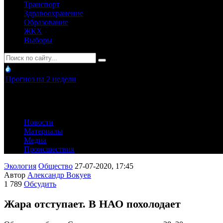
Транспорт
Здравоохранение
Образование
ЖКХ
Выборы
Прогноз на 2 недели
Новости
Материалы
Медиа
Происшествия
Экология
Общество
27-07-2020, 17:45
Автор
Александр Вокуев
1 789
Обсудить
Жара отступает. В НАО похолодает