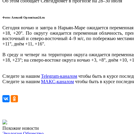
Об этом сообщает
Севгидромет
в прогнозе на 28–30 июля
Фото: Алексей Орлов/nao24.ru
Сегодня ночью и завтра в Нарьян-Маре ожидается переменная о
+18, +20°. По округу ожидается переменная облачность, пр
восточный и северо-восточный 4–9 м/с, по побережью местами п
+11°, днём +11, +16°.
В среду и четверг на территории округа ожидается переменна
+18, +23°; на северо-востоке округа ночью +3, +8°, днём +10, +1
Следите за нашим
Telegram-каналом
чтобы быть в курсе послед
Следите за нашим
МАКС-каналом
чтобы быть в курсе последн
Похожие новости
Экология
Общество