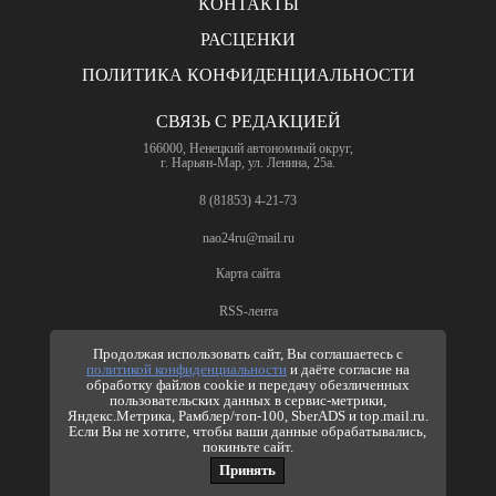
КОНТАКТЫ
РАСЦЕНКИ
ПОЛИТИКА КОНФИДЕНЦИАЛЬНОСТИ
СВЯЗЬ С РЕДАКЦИЕЙ
166000, Ненецкий автономный округ,
г. Нарьян-Мар, ул. Ленина, 25а.
8 (81853) 4-21-73
nao24ru@mail.ru
Карта сайта
RSS-лента
ПО ВОПРОСАМ РЕКЛАМЫ
Продолжая использовать сайт, Вы соглашаетесь с
политикой конфиденциальности
и даёте согласие на
8 (81853) 4-63-61
обработку файлов cookie и передачу обезличенных
пользовательских данных в сервис-метрики,
nao24ru@mail.ru
Яндекс.Метрика, Рамблер/топ-100, SberADS и top.mail.ru.
info@nao24.ru
Если Вы не хотите, чтобы ваши данные обрабатывались,
покиньте сайт.
Принять