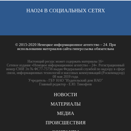
НАО24 В СОЦИАЛЬНЫХ СЕТЯХ
© 2015-2020 Ненецкое информационное агентство – 24. При
использовании материалов сайта гиперссылка обязательна
Настоящий ресурс может содержать материалы 16+
Сетевое издание «Ненецкое информационное агентство – 24». Регистрационный
номер СМИ Эл № ФС77-75756 выдан Федеральной службой по надзору в сфере
связи, информационных технологий и массовых коммуникаций (Роскомнадзор)
08 мая 2019 года.
Учредитель - ГБУ НАО "Издательский дом НАО"
Главный редактор - Е.Ю. Тимофеев
НОВОСТИ
МАТЕРИАЛЫ
МЕДИА
ПРОИСШЕСТВИЯ