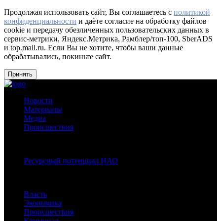
Продолжая использовать сайт, Вы соглашаетесь с
политикой
конфиденциальности
и даёте согласие на обработку файлов
cookie и передачу обезличенных пользовательских данных в
сервис-метрики, Яндекс.Метрика, Рамблер/топ-100, SberADS
и top.mail.ru. Если Вы не хотите, чтобы ваши данные
обрабатывались, покиньте сайт.
Принять
Новости
Материалы
Медиа
Происшествия
Спецпроекты:
Ресурсный потенциал НАО
Рубрики
Власть
Экономика
Происшествия
Криминал