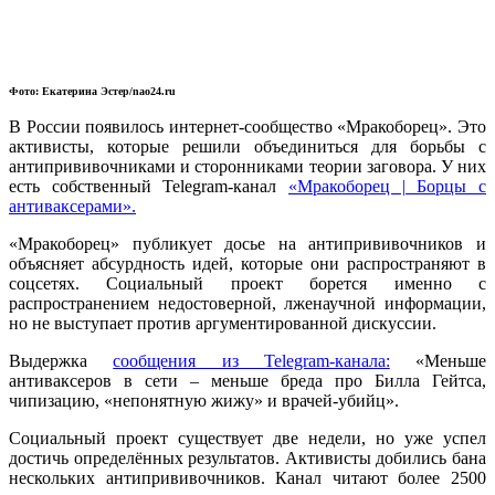
Фото: Екатерина Эстер/nao24.ru
В России появилось интернет-сообщество «Мракоборец». Это
активисты, которые решили объединиться для борьбы с
антипрививочниками и сторонниками теории заговора. У них
есть собственный Telegram-канал
«Мракоборец | Борцы с
антиваксерами».
«Мракоборец» публикует досье на антипрививочников и
объясняет абсурдность идей, которые они распространяют в
соцсетях. Социальный проект борется именно с
распространением недостоверной, лженаучной информации,
но не выступает против аргументированной дискуссии.
Выдержка
сообщения из Telegram-канала:
«Меньше
антиваксеров в сети – меньше бреда про Билла Гейтса,
чипизацию, «непонятную жижу» и врачей-убийц».
Социальный проект существует две недели, но уже успел
достичь определённых результатов. Активисты добились бана
нескольких антипрививочников. Канал читают более 2500