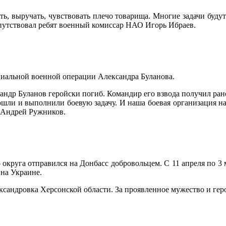
ть, выручать, чувствовать плечо товарища. Многие задачи буду
апутствовал ребят военный комиссар НАО Игорь Ибраев.
циальной военной операции Александра Буланова.
андр Буланов геройски погиб. Командир его взвода получил ране
пошли и выполнили боевую задачу. И наша боевая организация над
» Андрей Ружников.
 округа отправился на Донбасс добровольцем. С 11 апреля по 3 
 на Украине.
лександровка Херсонской области. За проявленное мужество и ге