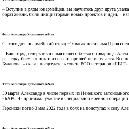
– Вступив в ряды юнармейцев, вы научитесь друг друга уважа
образ жизни, были инициаторами новых проектов и идей, – н
Фото: Александра Кустышева/nao24.ru
С этого дня юнармейский отряд «Отвага» носит имя Героя спе
– Ваш отряд теперь носит имя нашего боевого товарища. Алекс
разведку боем, то никто из его товарищей не испугался. Все 
Буланова, – сказал председатель совета РОО ветеранов «ЩИТ
Фото: Александра Кустышева/nao24.ru
30 марта Александр в числе первых из Ненецкого автономного
«БАРС-4» принимал участие в специальной военной операции
Геройски погиб 3 мая 2022 года в боях на подступах к селу А
Фото: Александра Кустышева/nao24.ru