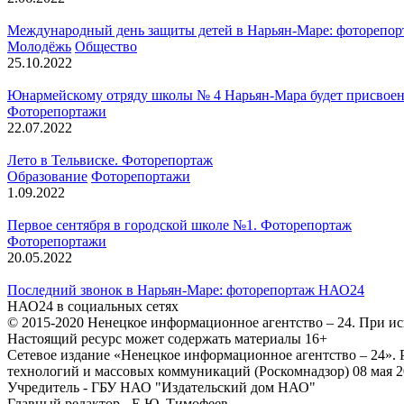
Международный день защиты детей в Нарьян-Маре: фоторепор
Молодёжь
Общество
25.10.2022
Юнармейскому отряду школы № 4 Нарьян-Мара будет присвоен
Фоторепортажи
22.07.2022
Лето в Тельвиске. Фоторепортаж
Образование
Фоторепортажи
1.09.2022
Первое сентября в городской школе №1. Фоторепортаж
Фоторепортажи
20.05.2022
Последний звонок в Нарьян-Маре: фоторепортаж НАО24
НАО24 в социальных сетях
© 2015-2020 Ненецкое информационное агентство – 24. При ис
Настоящий ресурс может содержать материалы 16+
Сетевое издание «Ненецкое информационное агентство – 24»
технологий и массовых коммуникаций (Роскомнадзор) 08 мая 2
Учредитель - ГБУ НАО "Издательский дом НАО"
Главный редактор - Е.Ю. Тимофеев