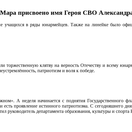
ара присвоено имя Героя СВО Александра
ие учащихся в ряды юнармейцев. Также на линейке было офи
оржественную клятву на верность Отечеству и всему юнармей
леустремлённость, патриотизм и воля к победе.
ном». А неделя начинается с поднятия Государственного фла
и есть проявление истинного патриотизма. С сегодняшнего дня
етил руководитель департамента образования, культуры и спорт