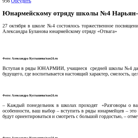
956
Обсудить
Юнармейскому отряду школы №4 Нарьян-М
27 октября в школе №4 состоялось торжественное посвящен
Александра Буланова юнармейскому отряду «Отвага»
Фото: Александра Кустышева/nao24.ru
Вступая в ряды ЮНАРМИИ, учащиеся средней школы №4 дали т
будущего, где воспитывается настоящий характер, смелость, це
Фото: Александра Кустышева/nao24.ru
– Каждый понедельник в школах проходят «Разговоры о важ
особенности, ваш выбор – вступить в ряды юнармейцев – это 
будут ориентироваться и смотреть с большой гордостью, – отм
Фото: Александра Кустышева/nao24.ru