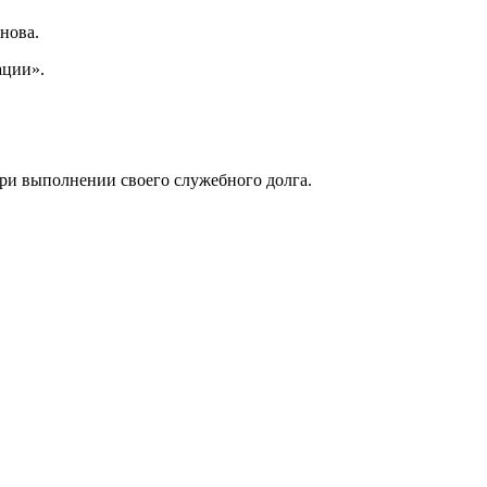
анова.
ации».
ри выполнении своего служебного долга.