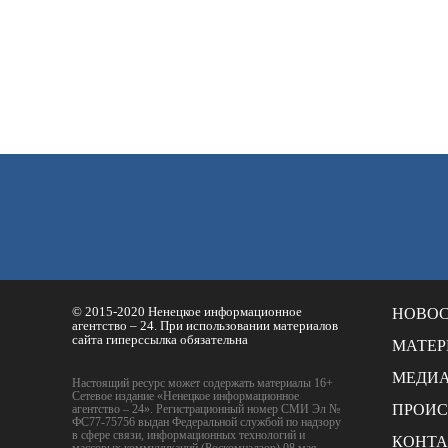
© 2015-2020 Ненецкое информационное
НОВО
агентство – 24. При использовании материалов
сайта гиперссылка обязательна
МАТЕ
МЕДИ
Настоящий ресурс может содержать материалы 16+
Сетевое издание «Ненецкое информационное
ПРОИ
агентство – 24». Регистрационный номер СМИ Эл №
ФС77-75756 выдан Федеральной службой по надзору
в сфере связи, информационных технологий и
КОНТ
массовых коммуникаций (Роскомнадзор) 08 мая