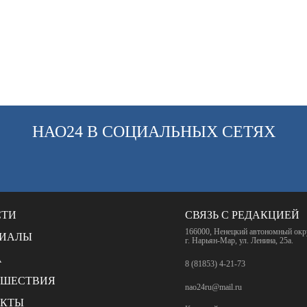
НАО24 В СОЦИАЛЬНЫХ СЕТЯХ
СТИ
СВЯЗЬ С РЕДАКЦИЕЙ
166000, Ненецкий автономный окр
РИАЛЫ
г. Нарьян-Мар, ул. Ленина, 25а.
А
8 (81853) 4-21-73
СШЕСТВИЯ
nao24ru@mail.ru
АКТЫ