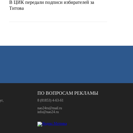
В ЦИК передали подписи избирателей за
Титова
ПО ВОПРОСАМ РЕКЛАМЫ
уг,
8 (81853) 4-63-61
nao24ru@mail.ru
info@nao24.ru