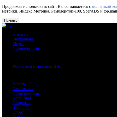
Продолжая использовать сайт, Вы соглашаетесь с
политикой к
метрики, Яндекс.Метрика, Рамблер/топ-100, SberADS и top.mail
Принять
Новости
Материалы
Медиа
Происшествия
Спецпроекты:
Ресурсный потенциал НАО
Рубрики
Власть
Экономика
Происшествия
Криминал
Общество
Экология
Спорт
Культура