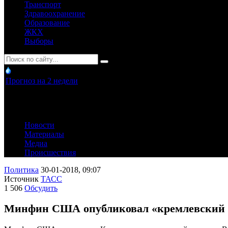
Транспорт
Здравоохранение
Образование
ЖКХ
Выборы
Прогноз на 2 недели
Новости
Материалы
Медиа
Происшествия
Политика
30-01-2018, 09:07
Источник
ТАСС
1 506
Обсудить
Минфин США опубликовал «кремлевский 