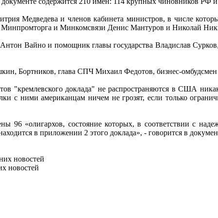
окументе содержится 210 имен: 114 крупных чиновников РФ и р
итрия Медведева и членов кабинета министров, в числе котор
 Минпромторга и Минкомсвязи Денис Мантуров и Николай Никиф
Антон Вайно и помощник главы государства Владислав Сурков, 
шкин, Бортников, глава СПЧ Михаил Федотов, бизнес-омбудсмен
тов "кремлевского доклада" не распространяются в США никак
елки с ними американцам ничем не грозят, если только огран
чены 96 «олигархов, состояние которых, в соответствии с на
аходится в приложении 2 этого доклада», - говорится в докумен
них новостей
их новостей