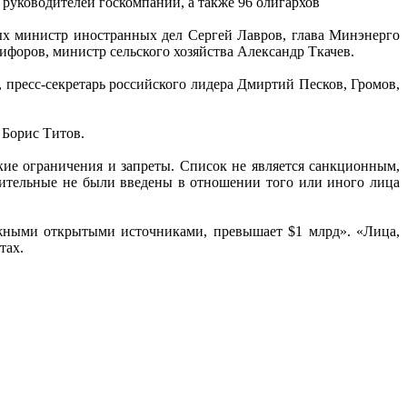
уководителей госкомпаний, а также 96 олигархов
ых министр иностранных дел Сергей Лавров, глава Минэнерго
оров, министр сельского хозяйства Александр Ткачев.
пресс-секретарь российского лидера Дмиртий Песков, Громов,
 Борис Титов.
ие ограничения и запреты. Список не является санкционным,
ичительные не были введены в отношении того или иного лица
дежными открытыми источниками, превышает $1 млрд». «Лица,
тах.