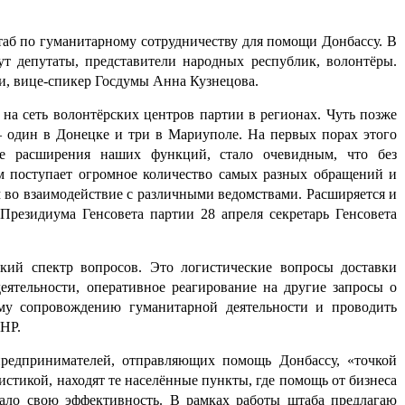
таб
по гуманитарному
сотрудничеству
для помощи
Донбассу
. В
т депутаты, представители народных республик,
волонтёры
.
и, вице-спикер Госдумы Анна Кузнецова.
 на сеть
волонтёрских
центров партии в регионах. Чуть позже
один в Донецке и три в Мариуполе. На первых порах этого
ре расширения наших функций, стало очевидным, что без
м поступает
огромное количество
самых разных обращений и
м во взаимодействие с различными ведомствами. Расширяется и
и Президиума
Генсовета
партии 28
апреля
секретарь
Генсовета
кий спектр вопросов. Это логистические вопросы доставки
еятельности, оперативное реагирование на другие запросы о
ому сопровождению гуманитарной деятельности и
проводить
ДНР.
едпринимателей, отправляющих помощь Донбассу, «точкой
истикой, находят те
населённые
пункты, где помощь от бизнеса
азало свою эффективность. В рамках работы
штаба
предлагаю