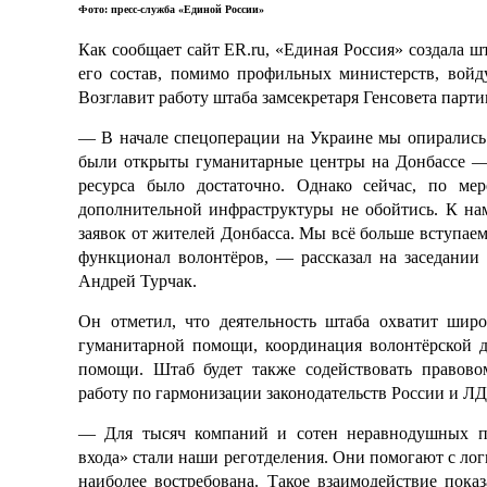
Фото: пресс-служба «Единой России»
Как сообщает
сайт
ER.ru
, «Единая Россия» создала
ш
его
состав, помимо профильных министерств, войду
Возглавит работу штаба
замсекретаря
Генсовета парти
— В начале спецоперации на Украине мы опирались
были открыты гуманитарные центры
на Донбассе
— 
ресурса было достаточно. Однако сейчас, по ме
дополнительной инфраструктуры не обойтись. К на
заявок от жителей Донбасса. Мы всё больше вступае
функционал
волонтёров
, — рассказал на заседани
Андрей Турчак.
Он
отметил, что деятельность штаба охватит широ
гуманитарной помощи, координация
волонтёрской
д
помощи. Штаб будет также содействовать правов
работу
по гармонизации законодательств России и Л
— Для тысяч компаний и сотен неравнодушных пр
входа» стали наши
реготделения
. Они помогают с лог
наиболее востребована. Такое взаимодействие пок