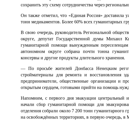
сохранить эту схему сотрудничества через региональ
Он
также отметил, что «Единая Россия» доставила 
тонн медикаментов. Более 60% всех гуманитарных гр
В
свою очередь, руководитель Региональной общес
округе, депутат Государственной думы Михаил К
гуманитарной помощи
вынужденным переселенцам 
автономном округе собрана почти тонна
гуманит
консервы и другие продукты длительного хранения.
— По просьбе жителей Донбасса Ненецким
рего
стройматериалы для ремонта и восстановления зд
предприниматели, общественные организации и про
открытым сердцем, готовыми прийти на помощь нуж
Напомним, с первого дня эвакуации центральный и
начали сбор гуманитарной помощи для эвакуиров
отделения собрали около 7 200 тонн гуманитарного г
на
освобождённых
территориях,
в первую очередь
, в