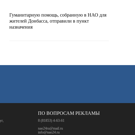
Гуманитарную помощь, собранную в НАО для
жителей Донбасса, отправили в пункт
назначения
ПО ВОПРОСАМ РЕКЛАМЫ
уг,
8 (81853) 4-63-61
nao24ru@mail.ru
info@nao24.ru