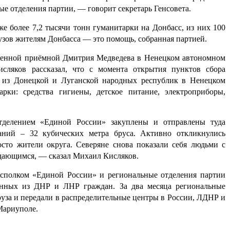
ные отделения партии, — говорит секретарь
Генсовета
.
уже более
7,2 тысячи
тонн
гуманитарки
на Донбасс, из них 100
узов жителям Донбасса — это помощь, собранная партией.
твенной
приёмной
Дмитрия Медведева в Ненецком автономном
исляков рассказал, что с
момента открытия пунктов сбора
из Донецкой и Луганской народных республик в Ненецком
арки
: средства гигиены, детское питание, электроприборы,
тделением
«Единой России» закуплены и отправлены туда
аний – 32 кубических метра бруса. Активно откликнулись
сто жители округа. Северяне снова показали себя людьми с
дающимся, — сказал Михаил Кисляков.
сполком «Единой России» и региональные отделения партии
анных из ДНР и ЛНР граждан. За два месяца региональные
руза и передали в распределительные центры в России, ЛДНР и
 Мариуполе.