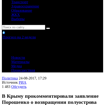
Транспорт
Здравоохранение
Образование
ЖКХ
Выборы
Прогноз на 2 недели
Новости
Материалы
Медиа
Происшествия
Политика
24-08-2017, 17:29
Источник
РИА
1 483
Обсудить
В Крыму прокомментировали заявление
Порошенко о возвращении полуострова