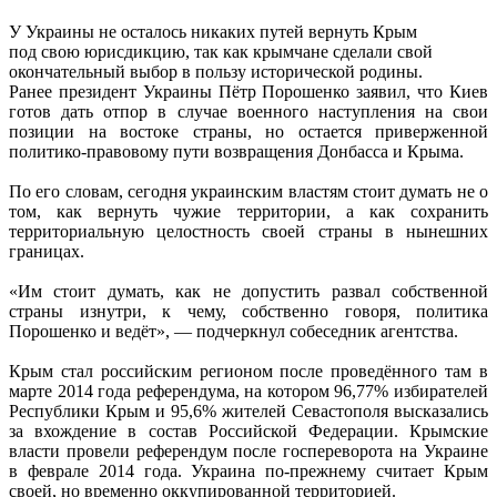
У Украины не осталось никаких путей вернуть Крым
под свою юрисдикцию, так как крымчане сделали свой
окончательный выбор в пользу исторической родины.
Ранее президент Украины Пётр Порошенко заявил, что Киев
готов дать отпор в случае военного наступления на свои
позиции на востоке страны, но остается приверженной
политико-правовому пути возвращения Донбасса и Крыма.
По его словам, сегодня украинским властям стоит думать не о
том, как вернуть чужие территории, а как сохранить
территориальную целостность своей страны в нынешних
границах.
«Им стоит думать, как не допустить развал собственной
страны изнутри, к чему, собственно говоря, политика
Порошенко и ведёт», — подчеркнул собеседник агентства.
Крым стал российским регионом после проведённого там в
марте 2014 года референдума, на котором 96,77% избирателей
Республики Крым и 95,6% жителей Севастополя высказались
за вхождение в состав Российской Федерации. Крымские
власти провели референдум после госпереворота на Украине
в феврале 2014 года. Украина по-прежнему считает Крым
своей, но временно оккупированной территорией.