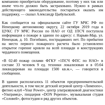
компанию приобретали оборудование, поэтому у них так или
иначе что-то должно быть застраховано. Нужно в рамках
действующего законодательства постараться оказать им
поддержку, — сказал Александр Цыбульский.
Как сообщается на официальном сайте ГУ МЧС РФ по
Ненецкому автономному округу, 22 октября 2019 года в
ЦУКС ГУ МЧС России по НАО от ОД 1ПСЧ поступила
информация о пожаре в здании по адресу: г. Нарьян-Мар, ул.
Ненецкая, д. 10. Погибших, пострадавших нет. По прибытии
на место первого пожарного расчета было установлено
открытое горение кровли на всей площади и конструкциях
чердачного помещения.
«В 02:40 пожар силами ФГКУ «1ПСЧ ФПС по НАО» в
составе 33 человек 9 ед. техники локализован и в 05:04
ликвидирован на площади 1500 кв.м.», — говорится в
сообщении.
В здании располагалось 11 объектов предпринимательской
деятельности, в том числе детский игровой центр «Лимпопо»,
фитнес-клуб «Your Power», центр ультразвуковой диагностики
«Ультрамед», пиццерия «DON Peperon», музыкальная студия
«Соловей», фотостудия и ряд других объектов.