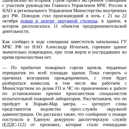
Цыбульский во вторник утром провел экстренное совещание
с участием руководства Главного Управления МЧС России в
НАО и регионального Управления Министерства внутренних
дел РФ. Поводом стал произошедший в ночь с 21 на 22
октября
пожар в центре окружной столицы
, в здании, в
котором располагалось 11 объектов предпринимательской
деятельности.
Как сообщил в ходе совещания заместитель начальника ГУ
МЧС РФ по НАО Александр Игнатьев, горевшее здание
значительно повреждено, при этом жертв и пострадавших во
время происшествия нет.
— По прибытии пожарных горели кровля, чердачные
перекрытия по всей площади здания. Пока говорить о
причинах возгорания преждевременно, с этим будет
разбираться комиссия, в том числе мы работаем с
Министерством по делам ГО и ЧС по привлечению к работе
по установлению причин происшествия специалистов
испытательной пожарной лаборатории. Рассчитываем, что он
прибудет в Нарьян-Мар завтра, — цитирует слова
представителя ведомства пресс-служба окружной
администрации. Он рассказал также, что сообщение о пожаре
поступило в Единую дежурную диспетчерскую службу
(ЕДДС-112) от прохожих, которые стали очевидцами