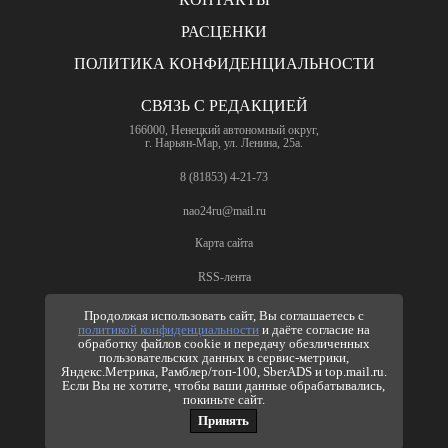
РАСЦЕНКИ
ПОЛИТИКА КОНФИДЕНЦИАЛЬНОСТИ
СВЯЗЬ С РЕДАКЦИЕЙ
166000, Ненецкий автономный округ,
г. Нарьян-Мар, ул. Ленина, 25а.
8 (81853) 4-21-73
nao24ru@mail.ru
Карта сайта
RSS-лента
ПО ВОПРОСАМ РЕКЛАМЫ
Продолжая использовать сайт, Вы соглашаетесь с
политикой конфиденциальности
и даёте согласие на
8 (81853) 4-63-61
обработку файлов cookie и передачу обезличенных
пользовательских данных в сервис-метрики,
nao24ru@mail.ru
Яндекс.Метрика, Рамблер/топ-100, SberADS и top.mail.ru.
info@nao24.ru
Если Вы не хотите, чтобы ваши данные обрабатывались,
покиньте сайт.
Принять