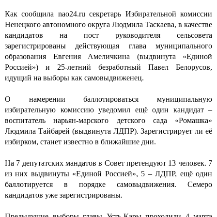
Как сообщила nao24.ru секретарь Избирательной комиссии
Ненецкого автономного округа Людмила Таскаева, в качестве
кандидатов на пост руководителя сельсовета
зарегистрированы действующая глава муниципального
образования Евгения Амеличкина (выдвинута «Единой
Россией») и 25-летний безработный Павел Белорусов,
идущий на выборы как самовыдвиженец.
О намерении баллотироваться муниципальную
избирательную комиссию уведомил ещё один кандидат –
воспитатель нарьян-марского детского сада «Ромашка»
Людмила Тайбарей (выдвинута ЛДПР). Зарегистрирует ли её
избирком, станет известно в ближайшие дни.
На 7 депутатских мандатов в Совет претендуют 13 человек. 7
из них выдвинуты «Единой Россией», 5 – ЛДПР, ещё один
баллотируется в порядке самовыдвижения. Семеро
кандидатов уже зарегистрированы.
Предыдущие выборы главы Усть-Кары проходили 4 марта