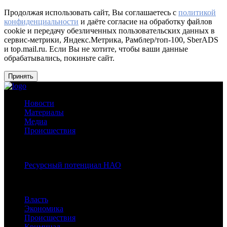
Продолжая использовать сайт, Вы соглашаетесь с
политикой
конфиденциальности
и даёте согласие на обработку файлов
cookie и передачу обезличенных пользовательских данных в
сервис-метрики, Яндекс.Метрика, Рамблер/топ-100, SberADS
и top.mail.ru. Если Вы не хотите, чтобы ваши данные
обрабатывались, покиньте сайт.
Принять
Новости
Материалы
Медиа
Происшествия
Спецпроекты:
Ресурсный потенциал НАО
Рубрики
Власть
Экономика
Происшествия
Криминал