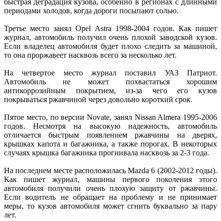
быстрая деградация кузова, особенно в регионах с длинными
периодами холодов, когда дороги посыпают солью.
Третье место занял Opel Astra 1998-2004 годов. Как пишет
журнал, автомобиль получил очень плохой заводской кузов.
Если владелец автомобиля будет плохо следить за машиной,
то она проржавеет насквозь всего за несколько лет.
На четвертое место журнал поставил УАЗ Патриот.
Автомобиль не может похвастаться хорошим
антикоррозийным покрытием, из-за чего его кузов
покрываться ржавчиной через довольно короткий срок.
Пятое место, по версии Novate, занял Nissan Almera 1995-2006
годов. Несмотря на высокую надежность, автомобиль
отличается быстрым появлением ржавчины на дверях,
крышках капота и багажника, а также порогах. В некоторых
случаях крышка багажника прогнивала насквозь за 2-3 года.
На последнем месте расположилась Mazda 6 (2002-2012 годы).
Как пишет журнал, машины первого поколения этого
автомобиля получили очень плохую защиту от ржавчины.
Если водитель не обращает на проблему и не принимает
меры, то кузов автомобиля может сгнить буквально за пару
лет.