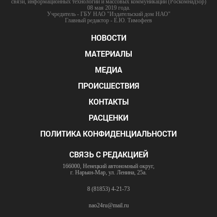
связи, информационных технологий и массовых коммуникаций (Роскомнадзор)
08 мая 2019 года.
Учредитель - ГБУ НАО "Издательский дом НАО"
Главный редактор - Е.Ю. Тимофеев
НОВОСТИ
МАТЕРИАЛЫ
МЕДИА
ПРОИСШЕСТВИЯ
КОНТАКТЫ
РАСЦЕНКИ
ПОЛИТИКА КОНФИДЕНЦИАЛЬНОСТИ
СВЯЗЬ С РЕДАКЦИЕЙ
166000, Ненецкий автономный округ,
г. Нарьян-Мар, ул. Ленина, 25а.
8 (81853) 4-21-73
nao24ru@mail.ru