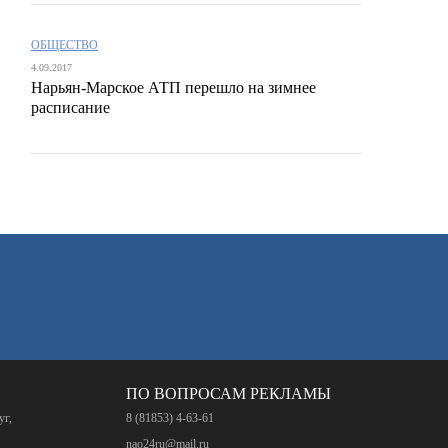
ОБЩЕСТВО
4.09.2017
Нарьян-Марское АТП перешло на зимнее
расписание
ПО ВОПРОСАМ РЕКЛАМЫ
уг,
8 (81853) 4-63-61
nao24ru@mail.ru