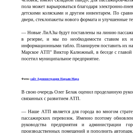
пола может варьироваться благодаря электронно-пнев
детскими колясками и другим инвентарем. По срав
двери, стеклопакеты нового формата и улучшенные т
— Новые ЛиАЗы будут поставлены на линию пассажирс
в резерве, и мы по необходимости ставим их н
информационными табло. Планируем поставить их н
Марское АТП" Виктор Калюжный, в беседе с главой 
посетил муниципальное предприятие.
Фото:
сайт Администрации Нарьян-Мара
В свою очередь Олег Белак оценил проделанную руко
связанных с развитием АТП.
— Наше АТП является для города во многом стратег
пассажирских перевозок. Именно поэтому обновле
руководства предприятия и администрации го
производственных помещений и пополнить автопарк.