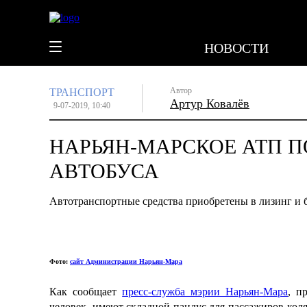
НОВОСТИ
Автор
ТРАНСПОРТ
Артур Ковалёв
9-07-2019, 10:40
НАРЬЯН-МАРСКОЕ АТП 
АВТОБУСА
Автотранспортные средства приобретены в лизинг и 
Фото:
сайт Администрации Нарьян-Мара
Как сообщает
пресс-служба мэрии Нарьян-Мара
, п
человек, имеют складной пандус для пассажиров-кол