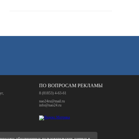
ПО ВОПРОСАМ РЕКЛАМЫ
уг,
8 (81853) 4-63-61
nao24ru@mail.ru
info@nao24.ru
 передачу обезличенных пользовательских данных в