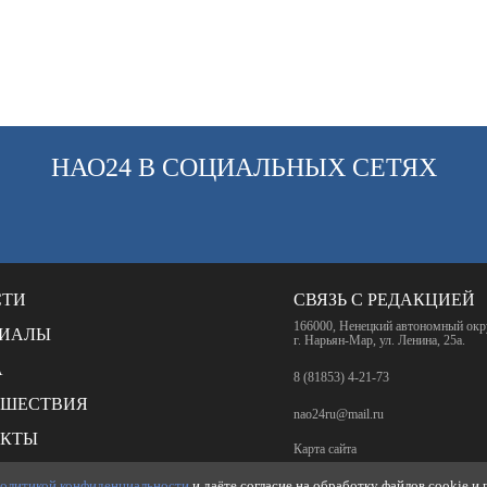
НАО24 В СОЦИАЛЬНЫХ СЕТЯХ
СТИ
СВЯЗЬ С РЕДАКЦИЕЙ
166000, Ненецкий автономный окр
РИАЛЫ
г. Нарьян-Мар, ул. Ленина, 25а.
А
8 (81853) 4-21-73
СШЕСТВИЯ
nao24ru@mail.ru
АКТЫ
Карта сайта
НКИ
олитикой конфиденциальности
и даёте согласие на обработку файлов cookie и
RSS-лента