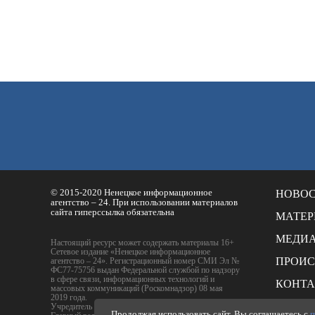
© 2015-2020 Ненецкое информационное
НОВО
агентство – 24. При использовании материалов
сайта гиперссылка обязательна
МАТЕ
МЕДИ
Настоящий ресурс может содержать материалы 16+
Сетевое издание «Ненецкое информационное
ПРОИ
агентство – 24». Регистрационный номер СМИ Эл №
ФС77-75756 выдан Федеральной службой по надзору
в сфере связи, информационных технологий и
КОНТ
массовых коммуникаций (Роскомнадзор) 08 мая
2019 года.
РАСЦЕ
Учредитель - ГБУ НАО "Издательский дом НАО"
Продолжая использовать сайт, Вы соглашаетесь с
п