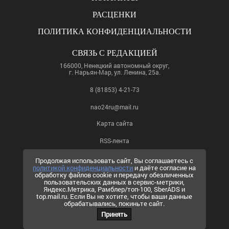
РАСЦЕНКИ
ПОЛИТИКА КОНФИДЕНЦИАЛЬНОСТИ
СВЯЗЬ С РЕДАКЦИЕЙ
166000, Ненецкий автономный округ,
г. Нарьян-Мар, ул. Ленина, 25а.
8 (81853) 4-21-73
nao24ru@mail.ru
Карта сайта
RSS-лента
ПО ВОПРОСАМ РЕКЛАМЫ
Продолжая использовать сайт, Вы соглашаетесь с
политикой конфиденциальности
и даёте согласие на
8 (81853) 4-63-61
обработку файлов cookie и передачу обезличенных
пользовательских данных в сервис-метрики,
nao24ru@mail.ru
Яндекс.Метрика, Рамблер/топ-100, SberADS и
info@nao24.ru
top.mail.ru. Если Вы не хотите, чтобы ваши данные
обрабатывались, покиньте сайт.
Принять