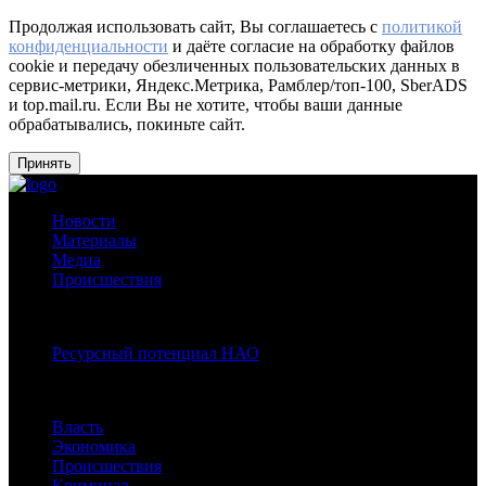
Продолжая использовать сайт, Вы соглашаетесь с
политикой
конфиденциальности
и даёте согласие на обработку файлов
cookie и передачу обезличенных пользовательских данных в
сервис-метрики, Яндекс.Метрика, Рамблер/топ-100, SberADS
и top.mail.ru. Если Вы не хотите, чтобы ваши данные
обрабатывались, покиньте сайт.
Принять
Новости
Материалы
Медиа
Происшествия
Спецпроекты:
Ресурсный потенциал НАО
Рубрики
Власть
Экономика
Происшествия
Криминал