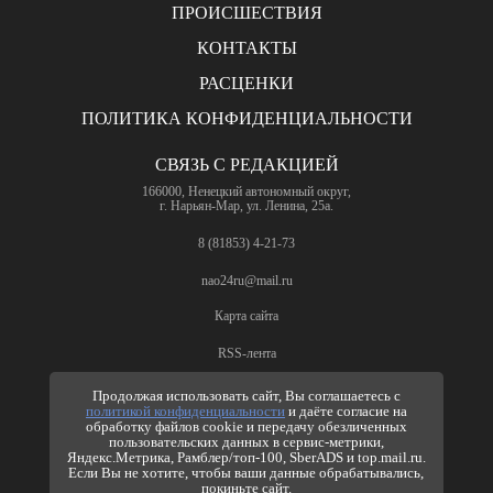
ПРОИСШЕСТВИЯ
КОНТАКТЫ
РАСЦЕНКИ
ПОЛИТИКА КОНФИДЕНЦИАЛЬНОСТИ
СВЯЗЬ С РЕДАКЦИЕЙ
166000, Ненецкий автономный округ,
г. Нарьян-Мар, ул. Ленина, 25а.
8 (81853) 4-21-73
nao24ru@mail.ru
Карта сайта
RSS-лента
ПО ВОПРОСАМ РЕКЛАМЫ
Продолжая использовать сайт, Вы соглашаетесь с
политикой конфиденциальности
и даёте согласие на
8 (81853) 4-63-61
обработку файлов cookie и передачу обезличенных
пользовательских данных в сервис-метрики,
nao24ru@mail.ru
Яндекс.Метрика, Рамблер/топ-100, SberADS и top.mail.ru.
info@nao24.ru
Если Вы не хотите, чтобы ваши данные обрабатывались,
покиньте сайт.