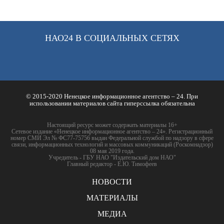
НАО24 В СОЦИАЛЬНЫХ СЕТЯХ
© 2015-2020 Ненецкое информационное агентство – 24. При
использовании материалов сайта гиперссылка обязательна
Настоящий ресурс может содержать материалы 16+
Сетевое издание «Ненецкое информационное агентство – 24». Регистрационный
номер СМИ Эл № ФС77-75756 выдан Федеральной службой по надзору в сфере
связи, информационных технологий и массовых коммуникаций (Роскомнадзор)
08 мая 2019 года.
Учредитель - ГБУ НАО "Издательский дом НАО"
Главный редактор - Е.Ю. Тимофеев
НОВОСТИ
МАТЕРИАЛЫ
МЕДИА