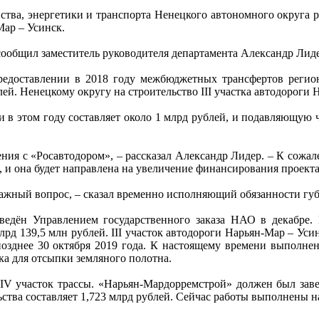
ства, энергетики и транспорта Ненецкого автономного округа р
Мар – Усинск.
ообщил заместитель руководителя департамента Александр Лиде
едоставлении в 2018 году межбюджетных трансфертов регион
ей. Ненецкому округу на строительство III участка автодороги
ги в этом году составляет около 1 млрд рублей, и подавляющую
ния с «Росавтодором», – рассказал Александр Лидер. – К сожал
, и она будет направлена на увеличение финансирования проекта
 важный вопрос, – сказал временно исполняющий обязанности г
оведён Управлением государственного заказа НАО в декабре
рд 139,5 млн рублей. III участок автодороги Нарьян-Мар – Усин
озднее 30 октября 2019 года. К настоящему времени выполне
ка для отсыпки земляного полотна.
V участок трассы. «Нарьян-Мардорремстрой» должен был завер
ьства составляет 1,723 млрд рублей. Сейчас работы выполнены н