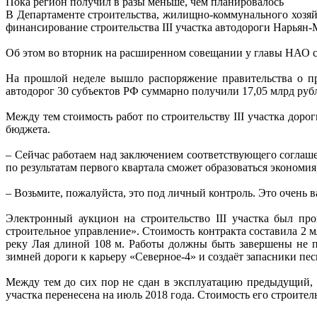
Пока регион получил в разы меньше, чем планировалось
В Департаменте строительства, жилищно-коммунального хозяй
финансирование строительства III участка автодороги Нарьян-
Об этом во вторник на расширенном совещании у главы НАО с
На прошлой неделе вышло распоряжение правительства о пр
автодорог 30 субъектов РФ суммарно получили 17,05 млрд рубл
Между тем стоимость работ по строительству III участка доро
бюджета.
– Сейчас работаем над заключением соответствующего соглаше
по результатам первого квартала сможет образоваться экономия
– Возьмите, пожалуйста, это под личный контроль. Это очень
Электронный аукцион на строительство III участка был пр
строительное управление». Стоимость контракта составила 2 мл
реку Лая длиной 108 м. Работы должны быть завершены не п
зимней дороги к карьеру «Северное-4» и создаёт запасники пес
Между тем до сих пор не сдан в эксплуатацию предыдущий, I
участка перенесена на июль 2018 года. Стоимость его строител