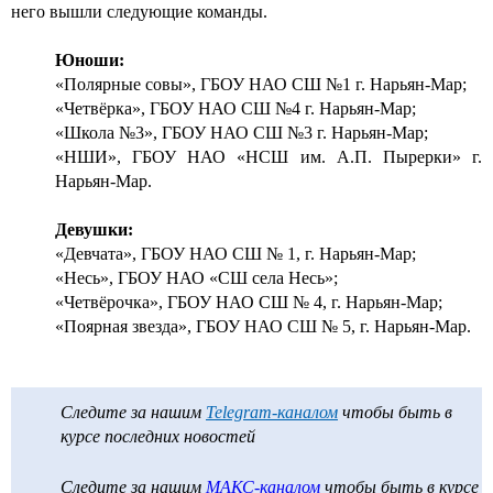
него
вышли
следующие команды.
Юноши:
«Полярные совы»,
ГБОУ
НАО
СШ
№1 г. Нарьян-Мар;
«Четвёрка», ГБОУ НАО
СШ
№4 г. Нарьян-Мар;
«Школа №3», ГБОУ НАО
СШ
№3 г. Нарьян-Мар;
«
НШИ
», ГБОУ НАО «
НСШ
им. А.П.
Пырерки
» г.
Нарьян-Мар.
Девушки:
«Девчата», ГБОУ НАО
СШ
№ 1, г. Нарьян-Мар;
«Несь», ГБОУ НАО «СШ села Несь»;
«Четвёрочка», ГБОУ НАО
СШ
№ 4, г. Нарьян-Мар;
«
Поярная
звезда», ГБОУ НАО
СШ
№ 5, г. Нарьян-Мар.
Следите за нашим
Telegram-каналом
чтобы быть в
курсе последних новостей
Следите за нашим
МАКС-каналом
чтобы быть в курсе