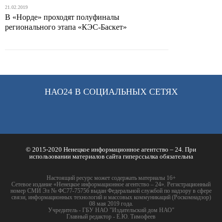
21.02.2019
В «Норде» проходят полуфиналы
регионального этапа «КЭС-Баскет»
НАО24 В СОЦИАЛЬНЫХ СЕТЯХ
© 2015-2020 Ненецкое информационное агентство – 24. При
использовании материалов сайта гиперссылка обязательна
Настоящий ресурс может содержать материалы 16+
Сетевое издание «Ненецкое информационное агентство – 24». Регистрационный
номер СМИ Эл № ФС77-75756 выдан Федеральной службой по надзору в сфере
связи, информационных технологий и массовых коммуникаций (Роскомнадзор)
08 мая 2019 года.
Учредитель - ГБУ НАО "Издательский дом НАО"
Главный редактор - Е.Ю. Тимофеев