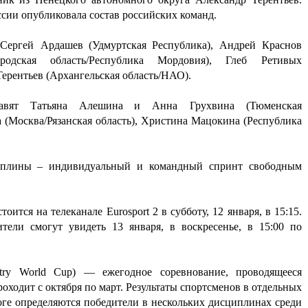
сии опубликовала состав российских команд.
:
Сергей
Ардашев (Удмуртская Республика),
Андрей
Краснов
одская область/Республика Мордовия),
Глеб
Ретивых
ерентьев (Архангельская область/НАО).
тавят Татьяна Алешина и
Анна
Грухвина (Тюменская
 (Москва/Рязанская область),
Христина
Мацокина (Республика
циплины – индивидуальный и командный спринт свободным
ится на телеканале Eurosport 2 в субботу, 12 января, в 15:15.
ели смогут увидеть 13 января, в воскресенье, в 15:00 по
ry World Cup) — ежегодное соревнование, проводящееся
ходит с октября по март. Результаты спортсменов в отдельных
оге определяются победители в нескольких дисциплинах среди