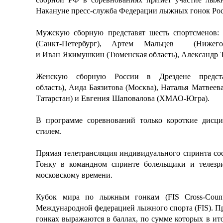
Накануне пресс-служба Федерации лыжных гонок Рос
Мужскую сборную представят шесть спортсменов
(Санкт-Петербург),
Артем
Мальцев (Нижегор
и
Иван
Якимушкин (Тюменская область), Александр Т
Женскую сборную России в Дрездене предс
область),
Аида
Баязитова (Москва),
Наталья
Матвеева
Татарстан) и
Евгения
Шаповалова (ХМАО-Югра).
В программе соревнований только короткие дис
стилем.
Прямая телетрансляция индивидуального спринта состо
Гонку в командном спринте болельщики и телезрит
московскому времени.
Кубок мира по лыжным гонкам (FIS Cross-Count
Международной федерацией лыжного спорта (FIS). Про
гонках выражаются в баллах, по сумме которых в ит