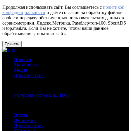
Продолжая использовать сайт, Вы соглашаетесь с
политикой
конфиденциальности
и даёте согласие на обработку файлов
cookie и передачу обезличенных пользовательских данных в
сервис-метрики, Яндекс.Метрика, Рамблер/топ-100, SberADS
и top.mail.ru. Если Вы не хотите, чтобы ваши данные
обрабатывались, покиньте сайт.
Принять
Новости
Материалы
Медиа
Происшествия
Спецпроекты:
Ресурсный потенциал НАО
Рубрики
Власть
Экономика
Происшествия
Криминал