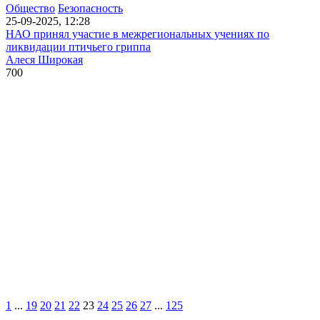
Общество
Безопасность
25-09-2025, 12:28
НАО принял участие в межрегиональных учениях по
ликвидации птичьего гриппа
Алеся Широкая
700
1
...
19
20
21
22
23
24
25
26
27
...
125