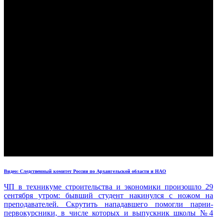
Видео: Следственный комитет России по Архангельской области и НАО
ЧП в техникуме строительства и экономики произошло 29
сентября утром: бывший студент накинулся с ножом на
преподавателей. Скрутить нападавшего помогли парни-
первокурсники, в числе которых и выпускник школы №4