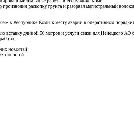
онированные земляные работы в Республике Коми
ор производил раскопку грунта и разорвал магистральный волок
ом» в Республике Коми к
месту аварии в оперативном порядке в
ую вставку длиной 50 метров и услуги связи для Ненецкого АО 
 работы.
них новостей
их новостей