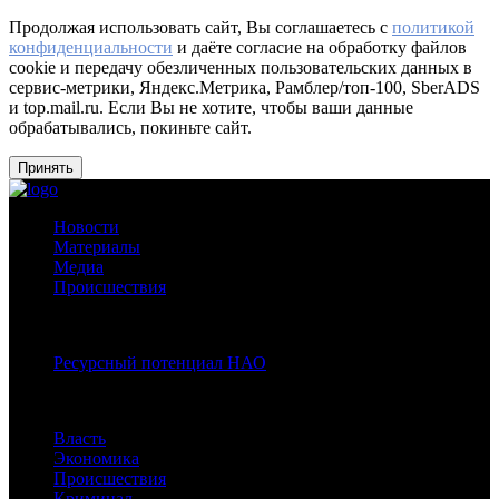
Продолжая использовать сайт, Вы соглашаетесь с
политикой
конфиденциальности
и даёте согласие на обработку файлов
cookie и передачу обезличенных пользовательских данных в
сервис-метрики, Яндекс.Метрика, Рамблер/топ-100, SberADS
и top.mail.ru. Если Вы не хотите, чтобы ваши данные
обрабатывались, покиньте сайт.
Принять
Новости
Материалы
Медиа
Происшествия
Спецпроекты:
Ресурсный потенциал НАО
Рубрики
Власть
Экономика
Происшествия
Криминал