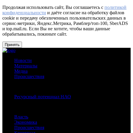
Продолжая использовать сайт, Вы соглашаетесь с
политикой
конфиденциальности
и даёте согласие на обработку файлов
cookie и передачу обезличенных пользовательских данных в
сервис-метрики, Яндекс.Метрика, Рамблер/топ-100, SberADS
и top.mail.ru. Если Вы не хотите, чтобы ваши данные
обрабатывались, покиньте сайт.
Принять
Новости
Материалы
Медиа
Происшествия
Спецпроекты:
Ресурсный потенциал НАО
Рубрики
Власть
Экономика
Происшествия
Криминал