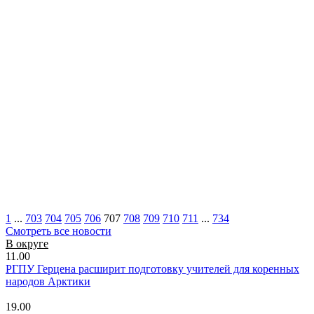
1
...
703
704
705
706
707
708
709
710
711
...
734
Смотреть все новости
В округе
11.00
РГПУ Герцена расширит подготовку учителей для коренных
народов Арктики
19.00