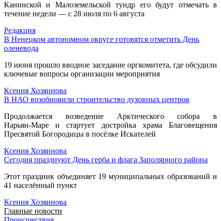
Канинской и Малоземельской тундр его будут отмечать в
течение недели — с 28 июля по 6 августа
Редакция
В Ненецком автономном округе готовятся отметить День
оленевода
19 июня прошло вводное заседание оргкомитета, где обсудили
ключевые вопросы организации мероприятия
Ксения Хозяинова
В НАО возобновили строительство духовных центров
Продолжается возведение Арктического собора в
Нарьян‑Маре и стартует достройка храма Благовещения
Пресвятой Богородицы в посёлке Искателей
Ксения Хозяинова
Сегодня празднуют День герба и флага Заполярного района
Этот праздник объединяет 19 муниципальных образований и
41 населённый пункт
Ксения Хозяинова
Главные новости
Происшествия