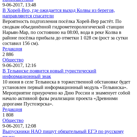
9-06-2017, 13:48
В Хорей-Вер, где ожидается выход Колвы из берегов,
направляются спасатели
Вероятность подтопления посёлка Хорей-Вер растёт. По
сводкам объединённой гидрометеорологической станции
Нарьян-Мар, по состоянию на 08:00, вода в реке Колва в
районе посёлка прибыла до отметки 1 028 см (рост за сутки
составил 156 см).
Редакция
2 886
Общество
9-06-2017, 12:16
В Тельвиске появится новый туристический
информационный знак
10 июня в селе Тельвиска в торжественной обстановке будет
установлен первый информационный модуль «Тельвиска».
Мероприятие приурочено ко Дню России и знаменует собой
начало активной фазы реализации проекта «Древними
дорогами Пустозерска».
Редакция
1 808
Общество
9-06-2017, 12:08
Выпускники НАО пишут обязательный ЕГЭ по русскому
языку