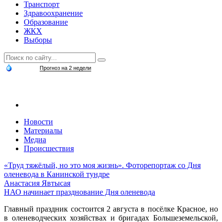
Транспорт
Здравоохранение
Образование
ЖКХ
Выборы
Прогноз на 2 недели
Новости
Материалы
Медиа
Происшествия
«Труд тяжёлый, но это моя жизнь». Фоторепортаж со Дня
оленевода в Канинской тундре
Анастасия Явтысая
НАО начинает празднование Дня оленевода
Главный праздник состоится 2 августа в посёлке Красное, но
в оленеводческих хозяйствах и бригадах Большеземельской,