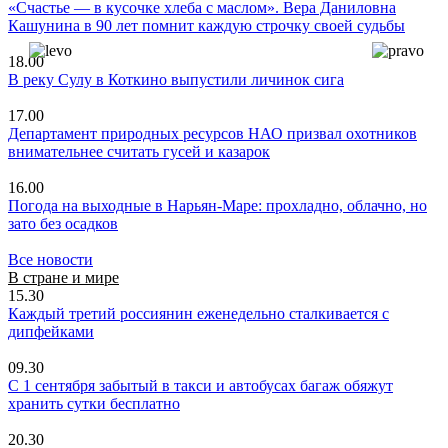
«Счастье — в кусочке хлеба с маслом». Вера Даниловна
Кашунина в 90 лет помнит каждую строчку своей судьбы
18.00
В реку Сулу в Коткино выпустили личинок сига
17.00
Департамент природных ресурсов НАО призвал охотников
внимательнее считать гусей и казарок
16.00
Погода на выходные в Нарьян-Маре: прохладно, облачно, но
зато без осадков
Все новости
В стране и мире
15.30
Каждый третий россиянин еженедельно сталкивается с
дипфейками
09.30
С 1 сентября забытый в такси и автобусах багаж обяжут
хранить сутки бесплатно
20.30