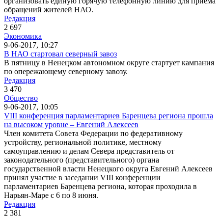
организовать единую горячую телефонную линию для приёма
обращений жителей НАО.
Редакция
2 697
Экономика
9-06-2017, 10:27
В НАО стартовал северный завоз
В пятницу в Ненецком автономном округе стартует кампания
по опережающему северному завозу.
Редакция
3 470
Общество
9-06-2017, 10:05
VIII конференция парламентариев Баренцева региона прошла
на высоком уровне – Евгений Алексеев
Член комитета Совета Федерации по федеративному
устройству, региональной политике, местному
самоуправлению и делам Севера представитель от
законодательного (представительного) органа
государственной власти Ненецкого округа Евгений Алексеев
принял участие в заседании VIII конференции
парламентариев Баренцева региона, которая проходила в
Нарьян-Маре с 6 по 8 июня.
Редакция
2 381