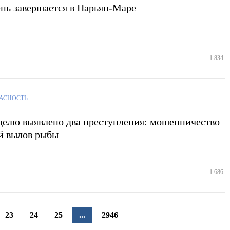
нь завершается в Нарьян-Маре
1 834
АСНОСТЬ
делю выявлено два преступления: мошенничество
й вылов рыбы
1 686
23
24
25
...
2946