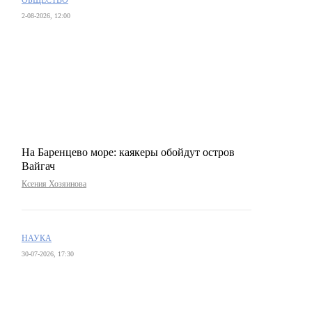
2-08-2026, 12:00
На Баренцево море: каякеры обойдут остров
Вайгач
Ксения Хозяинова
НАУКА
30-07-2026, 17:30