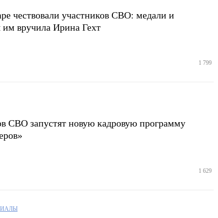
ре чествовали участников СВО: медали и
 им вручила Ирина Гехт
1 799
ов СВО запустят новую кадровую программу
еров»
1 629
РИАЛЫ