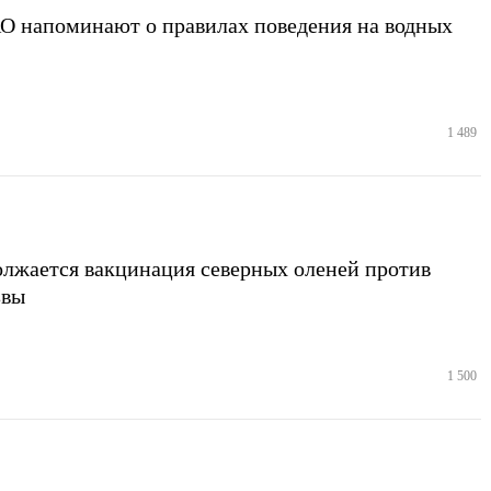
 напоминают о правилах поведения на водных
1 489
лжается вакцинация северных оленей против
звы
1 500