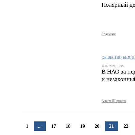
Полярный де
Редакция
ОБЩЕСТВО
БЕЗОП
15-07-2026, 16:00
В НАО за не
и незаконны
Алеся Широкая
1
...
17
18
19
20
21
22