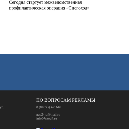
Сегодня стартует межведомственная
профилактическая операция «Снегоход»
ПО ВОПРОСАМ РЕКЛАМЫ
уг,
8 (81853) 4-63-61
nao24ru@mail.ru
info@nao24.ru