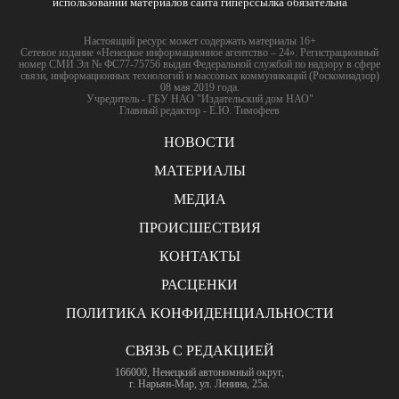
использовании материалов сайта гиперссылка обязательна
Настоящий ресурс может содержать материалы 16+
Сетевое издание «Ненецкое информационное агентство – 24». Регистрационный
номер СМИ Эл № ФС77-75756 выдан Федеральной службой по надзору в сфере
связи, информационных технологий и массовых коммуникаций (Роскомнадзор)
08 мая 2019 года.
Учредитель - ГБУ НАО "Издательский дом НАО"
Главный редактор - Е.Ю. Тимофеев
НОВОСТИ
МАТЕРИАЛЫ
МЕДИА
ПРОИСШЕСТВИЯ
КОНТАКТЫ
РАСЦЕНКИ
ПОЛИТИКА КОНФИДЕНЦИАЛЬНОСТИ
СВЯЗЬ С РЕДАКЦИЕЙ
166000, Ненецкий автономный округ,
г. Нарьян-Мар, ул. Ленина, 25а.