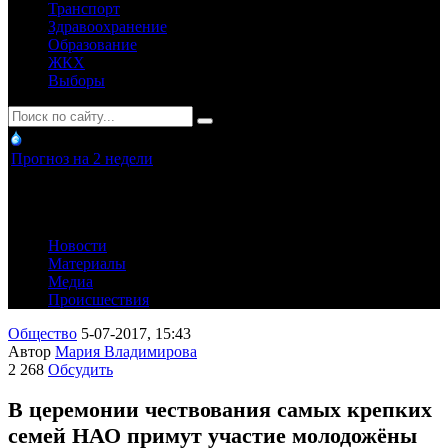
Транспорт
Здравоохранение
Образование
ЖКХ
Выборы
Прогноз на 2 недели
Новости
Материалы
Медиа
Происшествия
Общество
5-07-2017, 15:43
Автор
Мария Владимирова
2 268
Обсудить
В церемонии чествования самых крепких
семей НАО примут участие молодожёны