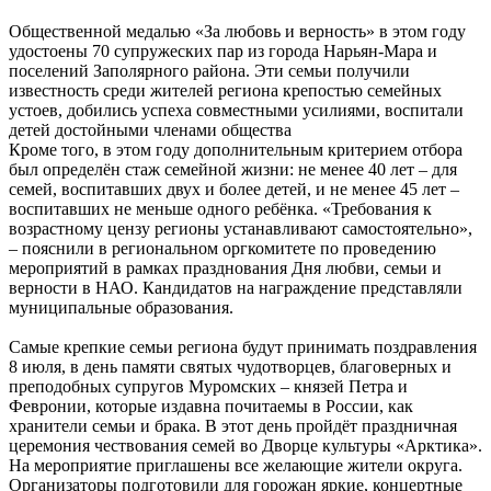
Общественной медалью «За любовь и верность» в этом году
удостоены 70 супружеских пар из города Нарьян-Мара и
поселений Заполярного района. Эти семьи получили
известность среди жителей региона крепостью семейных
устоев, добились успеха совместными усилиями, воспитали
детей достойными членами общества
Кроме того, в этом году дополнительным критерием отбора
был определён стаж семейной жизни: не менее 40 лет – для
семей, воспитавших двух и более детей, и не менее 45 лет –
воспитавших не меньше одного ребёнка. «Требования к
возрастному цензу регионы устанавливают самостоятельно»,
– пояснили в региональном оргкомитете по проведению
мероприятий в рамках празднования Дня любви, семьи и
верности в НАО. Кандидатов на награждение представляли
муниципальные образования.
Самые крепкие семьи региона будут принимать поздравления
8 июля, в день памяти святых чудотворцев, благоверных и
преподобных супругов Муромских – князей Петра и
Февронии, которые издавна почитаемы в России, как
хранители семьи и брака. В этот день пройдёт праздничная
церемония чествования семей во Дворце культуры «Арктика».
На мероприятие приглашены все желающие жители округа.
Организаторы подготовили для горожан яркие, концертные